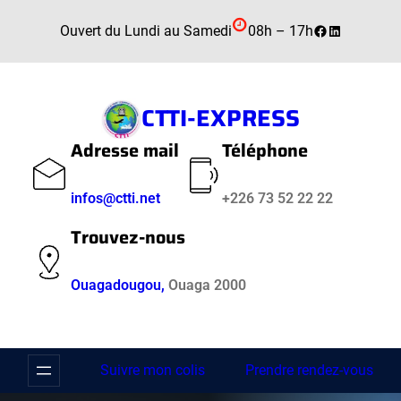
Aller
Facebook
LinkedIn
Ouvert du Lundi au Samedi
08h – 17h
au
contenu
CTTI-EXPRESS
Adresse mail
Téléphone
infos@ctti.net
+226 73 52 22 22
Trouvez-nous
Ouagadougou,
Ouaga 2000
Suivre mon colis
Prendre rendez-vous