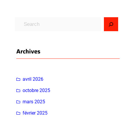
R
e
c
h
Archives
e
r
c
h
avril 2026
e
octobre 2025
r
mars 2025
février 2025