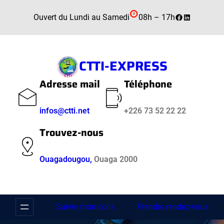
Aller
Facebook
LinkedIn
Ouvert du Lundi au Samedi
08h – 17h
au
contenu
CTTI-EXPRESS
Adresse mail
Téléphone
infos@ctti.net
+226 73 52 22 22
Trouvez-nous
Ouagadougou,
Ouaga 2000
Suivre mon colis
Prendre rendez-vous