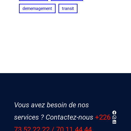
dememagement
transit
Vous avez besoin de nos
Faceboo
services ? Contactez-nous
+226
WhatsAp
LinkedIn
73 52 22 22
/ 70 11 44 44