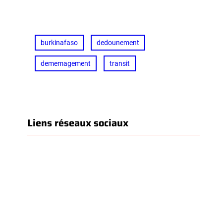
burkinafaso
dedounement
dememagement
transit
Liens réseaux sociaux
Facebook
LinkedIn
WhatsApp