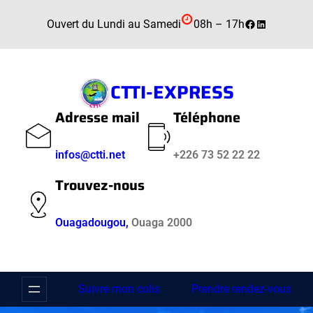
Aller
Facebook
LinkedIn
Ouvert du Lundi au Samedi
08h – 17h
au
contenu
CTTI-EXPRESS
Adresse mail
Téléphone
infos@ctti.net
+226 73 52 22 22
Trouvez-nous
Ouagadougou,
Ouaga 2000
Suivre mon colis
Prendre rendez-vous