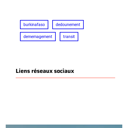
burkinafaso
dedounement
dememagement
transit
Liens réseaux sociaux
Facebook
LinkedIn
WhatsApp