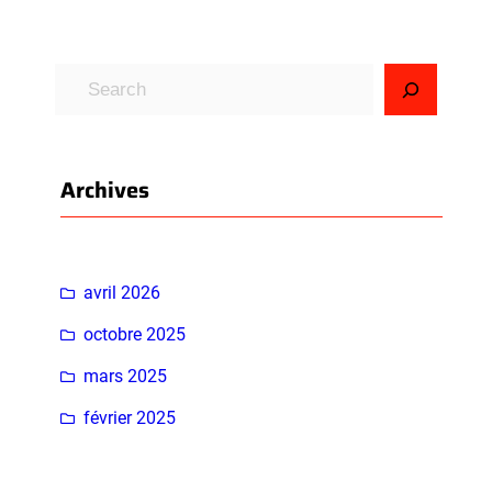
R
e
c
h
Archives
e
r
c
h
avril 2026
e
octobre 2025
r
mars 2025
février 2025